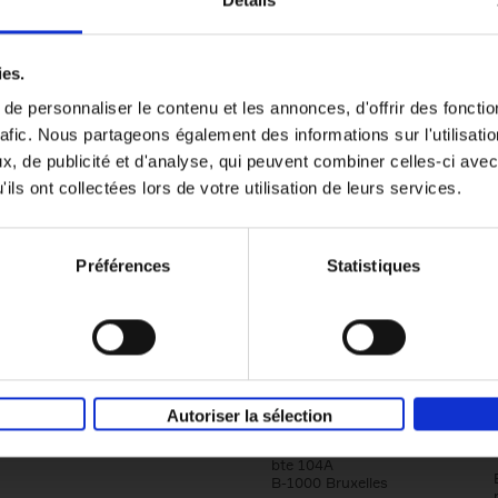
Détails
Content Marketing like a PRO
ies.
The All-In-One Guide to Content Marketing
e personnaliser le contenu et les annonces, d'offrir des fonctio
Planning to Promoting
rafic. Nous partageons également des informations sur l'utilisati
Clo Willaerts
Couverture souple
2023
352
, de publicité et d'analyse, qui peuvent combiner celles-ci avec
ils ont collectées lors de votre utilisation de leurs services.
Préférences
Statistiques
Société
Éditions Racine
Autoriser la sélection
Tour & Taxis
Qui sommes-nous?
Avenue du Port, 86C
bte 104A
B-1000 Bruxelles