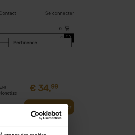
Contact
Se connecter
0
Pertinence
€
34,
99
(EN)
Monetize
Ajouter au panier