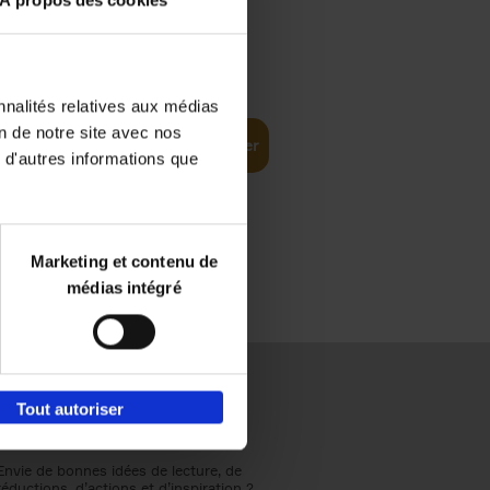
À propos des cookies
€
37,
50
(EN)
: From
nnalités relatives aux médias
on de notre site avec nos
Ajouter au panier
 d'autres informations que
Marketing et contenu de
médias intégré
Tout autoriser
Envie de bonnes idées de lecture, de
réductions, d’actions et d’inspiration ?