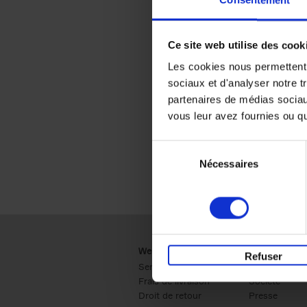
Consentement
Ce site web utilise des cook
Les cookies nous permettent d
sociaux et d'analyser notre t
partenaires de médias sociaux
vous leur avez fournies ou qu'
Sélection
Nécessaires
du
consentement
Webshop
Business
Refuser
Service clients
Ventes
Frais de livraison
Société
Droit de retour
Presse