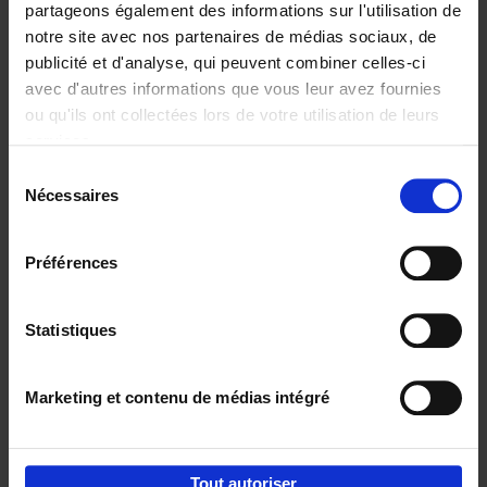
partageons également des informations sur l'utilisation de
notre site avec nos partenaires de médias sociaux, de
Ajouter au panier
publicité et d'analyse, qui peuvent combiner celles-ci
avec d'autres informations que vous leur avez fournies
Content Marketing like a
ou qu'ils ont collectées lors de votre utilisation de leurs
PRO
(EN)
services.
Clo Willaerts
Couverture souple
2023
352
Sélection
Nécessaires
du
€
37,
50
consentement
Préférences
Statistiques
Ajouter au panier
Marketing et contenu de médias intégré
Envie de bonnes idées de lecture, de
réductions, d’actions et d’inspiration ?
Tout autoriser