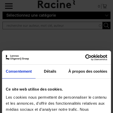
Aller au contenu principal
0
Sélectionnez une catégorie
Résultats de recherche ''
2 résultats
Personal Branding like a
PRO
(EN)
Consentement
Détails
À propos des cookies
Clo Willaerts
Couverture souple
2026
253
€
34,
99
Ce site web utilise des cookies.
Les cookies nous permettent de personnaliser le contenu
et les annonces, d'offrir des fonctionnalités relatives aux
médias sociaux et d'analyser notre trafic. Nous