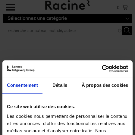
Aller au contenu principal
0
Sélectionnez une catégorie
Résultats de recherche ''
2 résultats
Personal Branding like a
PRO
(EN)
Consentement
Détails
À propos des cookies
Clo Willaerts
Couverture souple
2026
253
€
34,
99
Ce site web utilise des cookies.
Les cookies nous permettent de personnaliser le contenu
et les annonces, d'offrir des fonctionnalités relatives aux
médias sociaux et d'analyser notre trafic. Nous