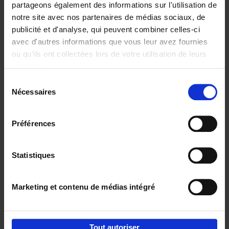
partageons également des informations sur l'utilisation de
notre site avec nos partenaires de médias sociaux, de
Ajouter au panier
publicité et d'analyse, qui peuvent combiner celles-ci
avec d'autres informations que vous leur avez fournies
Content Marketing like a
ou qu'ils ont collectées lors de votre utilisation de leurs
PRO
(EN)
services.
Clo Willaerts
Couverture souple
2023
352
Sélection
Nécessaires
du
€
37,
50
consentement
Préférences
Statistiques
Ajouter au panier
Marketing et contenu de médias intégré
Envie de bonnes idées de lecture, de
réductions, d’actions et d’inspiration ?
Tout autoriser