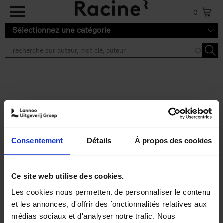
Aller au contenu principal
0
Sélectionnez une catégorie
Résultats de recherche ''
2 résultats
Personal Branding like a
PRO
(EN)
Consentement
Détails
À propos des cookies
Clo Willaerts
Couverture souple
2026
253
€
34,
99
Ce site web utilise des cookies.
Les cookies nous permettent de personnaliser le contenu
et les annonces, d'offrir des fonctionnalités relatives aux
médias sociaux et d'analyser notre trafic. Nous