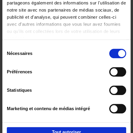
partageons également des informations sur l'utilisation de
notre site avec nos partenaires de médias sociaux, de
Ajouter au panier
publicité et d'analyse, qui peuvent combiner celles-ci
avec d'autres informations que vous leur avez fournies
Content Marketing like a
ou qu'ils ont collectées lors de votre utilisation de leurs
PRO
(EN)
services.
Clo Willaerts
Couverture souple
2023
352
Sélection
Nécessaires
du
€
37,
50
consentement
Préférences
Statistiques
Ajouter au panier
Marketing et contenu de médias intégré
Envie de bonnes idées de lecture, de
réductions, d’actions et d’inspiration ?
Tout autoriser