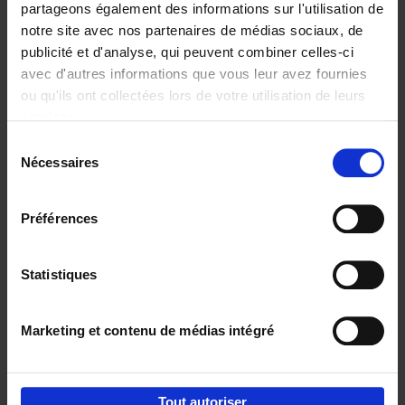
partageons également des informations sur l'utilisation de
notre site avec nos partenaires de médias sociaux, de
Ajouter au panier
publicité et d'analyse, qui peuvent combiner celles-ci
avec d'autres informations que vous leur avez fournies
Content Marketing like a
ou qu'ils ont collectées lors de votre utilisation de leurs
PRO
(EN)
services.
Clo Willaerts
Couverture souple
2023
352
Sélection
Nécessaires
du
€
37,
50
consentement
Préférences
Statistiques
Ajouter au panier
Marketing et contenu de médias intégré
Envie de bonnes idées de lecture, de
réductions, d’actions et d’inspiration ?
Tout autoriser