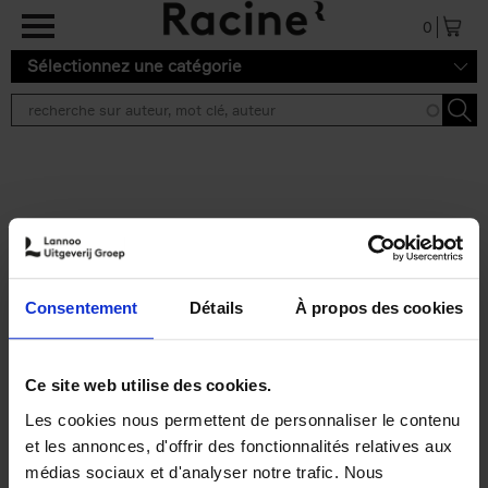
Aller au contenu principal
0
Sélectionnez une catégorie
Résultats de recherche ''
2 résultats
Personal Branding like a
PRO
(EN)
Consentement
Détails
À propos des cookies
Clo Willaerts
Couverture souple
2026
253
€
34,
99
Ce site web utilise des cookies.
Les cookies nous permettent de personnaliser le contenu
et les annonces, d'offrir des fonctionnalités relatives aux
médias sociaux et d'analyser notre trafic. Nous