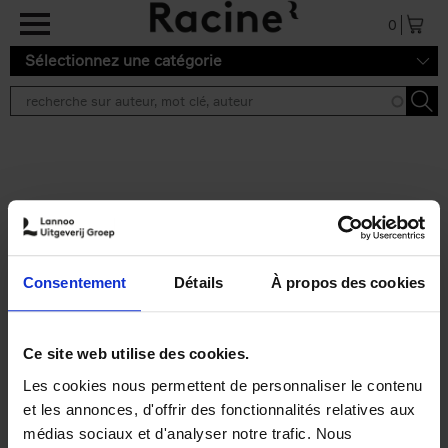
Aller au contenu principal
0
Sélectionnez une catégorie
Résultats de recherche ''
2 résultats
Personal Branding like a
PRO
(EN)
Consentement
Détails
À propos des cookies
Clo Willaerts
Couverture souple
2026
253
€
34,
99
Ce site web utilise des cookies.
Les cookies nous permettent de personnaliser le contenu
et les annonces, d'offrir des fonctionnalités relatives aux
médias sociaux et d'analyser notre trafic. Nous