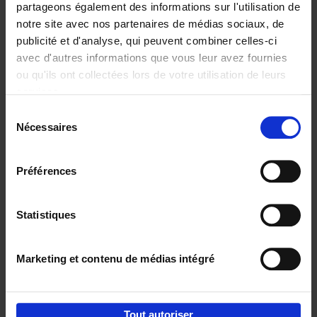
partageons également des informations sur l'utilisation de
notre site avec nos partenaires de médias sociaux, de
Ajouter au panier
publicité et d'analyse, qui peuvent combiner celles-ci
avec d'autres informations que vous leur avez fournies
Content Marketing like a
ou qu'ils ont collectées lors de votre utilisation de leurs
PRO
(EN)
services.
Clo Willaerts
Couverture souple
2023
352
Sélection
Nécessaires
du
€
37,
50
consentement
Préférences
Statistiques
Ajouter au panier
Marketing et contenu de médias intégré
Envie de bonnes idées de lecture, de
réductions, d’actions et d’inspiration ?
Tout autoriser