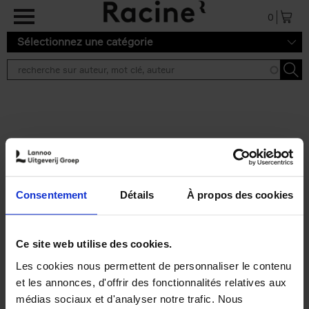
Aller au contenu principal
0
Sélectionnez une catégorie
Résultats de recherche ''
2 résultats
Personal Branding like a
PRO
(EN)
Consentement
Détails
À propos des cookies
Clo Willaerts
Couverture souple
2026
253
€
34,
99
Ce site web utilise des cookies.
Les cookies nous permettent de personnaliser le contenu
et les annonces, d'offrir des fonctionnalités relatives aux
médias sociaux et d'analyser notre trafic. Nous