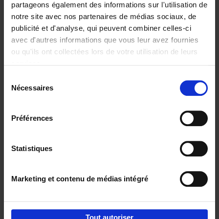
partageons également des informations sur l'utilisation de
notre site avec nos partenaires de médias sociaux, de
Ajouter au panier
publicité et d'analyse, qui peuvent combiner celles-ci
avec d'autres informations que vous leur avez fournies
Content Marketing like a
ou qu'ils ont collectées lors de votre utilisation de leurs
PRO
(EN)
services.
Clo Willaerts
Couverture souple
2023
352
Sélection
Nécessaires
du
€
37,
50
consentement
Préférences
Statistiques
Ajouter au panier
Marketing et contenu de médias intégré
Envie de bonnes idées de lecture, de
réductions, d’actions et d’inspiration ?
Tout autoriser