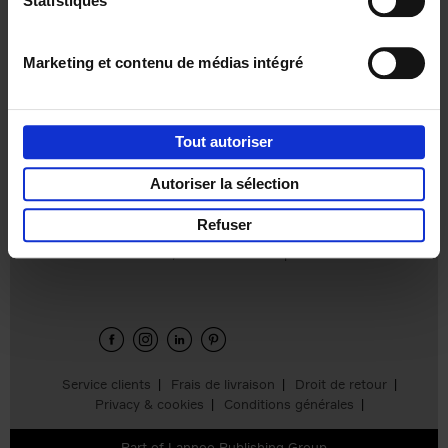
Statistiques
€
37,
50
Marketing et contenu de médias intégré
Tout autoriser
Ajouter au panier
Autoriser la sélection
Refuser
Envie de bonnes idées de lecture, de
réductions, d’actions et d’inspiration ?
Service clients
Frais de livraison
Droit de retour
Privacy & cookies
Conditions générales
Part of
Lannoo Publishing Group