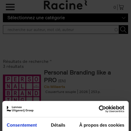
Aller au contenu principal
0
Sélectionnez une catégorie
Résultats de recherche ''
3 résultats
Personal Branding like a
PRO
(EN)
Clo Willaerts
Couverture souple
2026
253
€
34,
99
Consentement
Détails
À propos des cookies