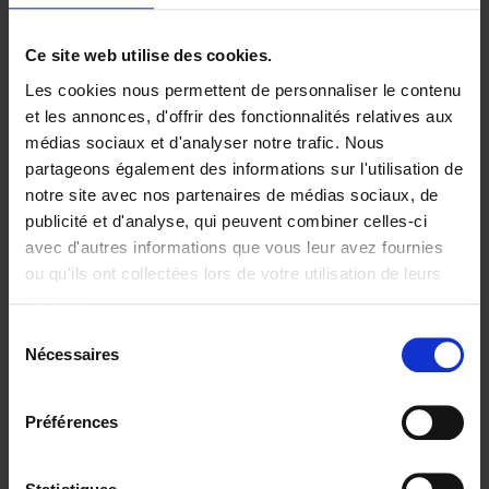
Ajouter au panier
Ce site web utilise des cookies.
Les cookies nous permettent de personnaliser le contenu
Digital marketing like a PRO -
et les annonces, d'offrir des fonctionnalités relatives aux
completely revised edition
(EN)
médias sociaux et d'analyser notre trafic. Nous
Clo Willaerts
partageons également des informations sur l'utilisation de
Couverture souple
2022
226
notre site avec nos partenaires de médias sociaux, de
€
35,
50
publicité et d'analyse, qui peuvent combiner celles-ci
avec d'autres informations que vous leur avez fournies
ou qu'ils ont collectées lors de votre utilisation de leurs
services.
Sélection
Nécessaires
du
Ajouter au panier
consentement
Content Marketing like a
Préférences
PRO
(EN)
Clo Willaerts
Couverture souple
2023
352