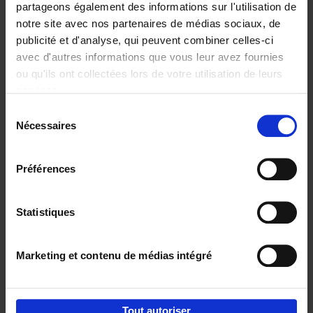
partageons également des informations sur l'utilisation de
notre site avec nos partenaires de médias sociaux, de
Ajouter au panier
publicité et d'analyse, qui peuvent combiner celles-ci
avec d'autres informations que vous leur avez fournies
Content Marketing like a
ou qu'ils ont collectées lors de votre utilisation de leurs
PRO
(EN)
services.
Clo Willaerts
Couverture souple
2023
352
Sélection
Nécessaires
du
€
37,
50
consentement
Préférences
Statistiques
Ajouter au panier
Marketing et contenu de médias intégré
Envie de bonnes idées de lecture, de
réductions, d’actions et d’inspiration ?
Tout autoriser