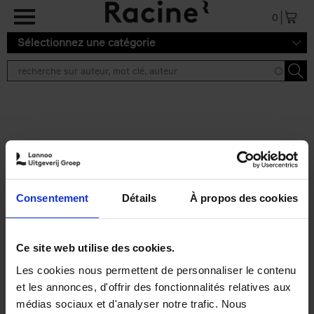
Aller au contenu principal
0
Sélectionnez une catégorie
Résultats de recherche ''
2 résultats
Personal Branding like a
PRO
(EN)
Consentement
Détails
À propos des cookies
Clo Willaerts
Couverture souple
2026
253
€
34,
99
Ce site web utilise des cookies.
Les cookies nous permettent de personnaliser le contenu
et les annonces, d'offrir des fonctionnalités relatives aux
médias sociaux et d'analyser notre trafic. Nous