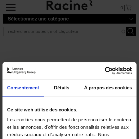
Aller au contenu principal
0
Sélectionnez une catégorie
Résultats de recherche ''
2 résultats
Personal Branding like a
PRO
(EN)
Consentement
Détails
À propos des cookies
Clo Willaerts
Couverture souple
2026
253
€
34,
99
Ce site web utilise des cookies.
Les cookies nous permettent de personnaliser le contenu
et les annonces, d'offrir des fonctionnalités relatives aux
médias sociaux et d'analyser notre trafic. Nous