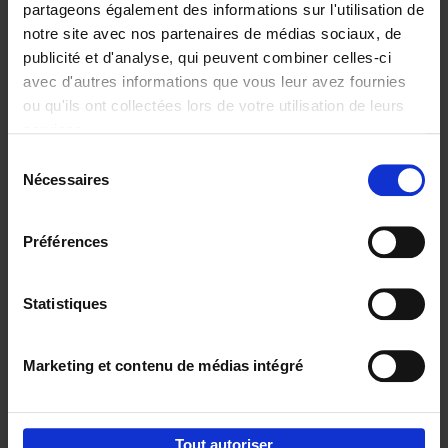
partageons également des informations sur l'utilisation de
notre site avec nos partenaires de médias sociaux, de
Ajouter au panier
publicité et d'analyse, qui peuvent combiner celles-ci
avec d'autres informations que vous leur avez fournies
Content Marketing like a
ou qu'ils ont collectées lors de votre utilisation de leurs
PRO
(EN)
services.
Clo Willaerts
Couverture souple
2023
352
Sélection
Nécessaires
du
€
37,
50
consentement
Préférences
Statistiques
Ajouter au panier
Marketing et contenu de médias intégré
Envie de bonnes idées de lecture, de
réductions, d’actions et d’inspiration ?
Tout autoriser