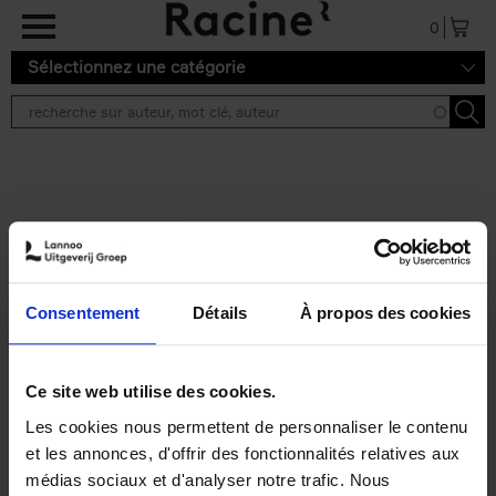
Aller au contenu principal
0
Sélectionnez une catégorie
Résultats de recherche ''
2 résultats
Personal Branding like a
PRO
(EN)
Consentement
Détails
À propos des cookies
Clo Willaerts
Couverture souple
2026
253
€
34,
99
Ce site web utilise des cookies.
Les cookies nous permettent de personnaliser le contenu
et les annonces, d'offrir des fonctionnalités relatives aux
médias sociaux et d'analyser notre trafic. Nous