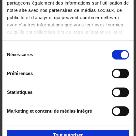
partageons également des informations sur l'utilisation de
notre site avec nos partenaires de médias sociaux, de
Ajouter au panier
publicité et d'analyse, qui peuvent combiner celles-ci
avec d'autres informations que vous leur avez fournies
Content Marketing like a
ou qu'ils ont collectées lors de votre utilisation de leurs
PRO
(EN)
services.
Clo Willaerts
Couverture souple
2023
352
Sélection
Nécessaires
du
€
37,
50
consentement
Préférences
Statistiques
Ajouter au panier
Marketing et contenu de médias intégré
Envie de bonnes idées de lecture, de
réductions, d’actions et d’inspiration ?
Tout autoriser