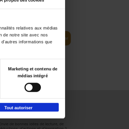
À propos des cookies
€
37,
50
(EN)
: From
nnalités relatives aux médias
on de notre site avec nos
Ajouter au panier
 d'autres informations que
Marketing et contenu de
médias intégré
Tout autoriser
Envie de bonnes idées de lecture, de
réductions, d’actions et d’inspiration ?