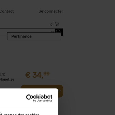
Contact
Se connecter
0
Pertinence
€
34,
99
(EN)
Monetize
Ajouter au panier