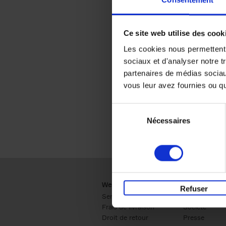
Consentement
Ce site web utilise des cook
Les cookies nous permettent d
sociaux et d'analyser notre t
partenaires de médias sociaux
vous leur avez fournies ou qu'
Sélection
Nécessaires
du
consentement
Webshop
Business
Refuser
Service clients
Ventes
Frais de livraison
Société
Droit de retour
Presse