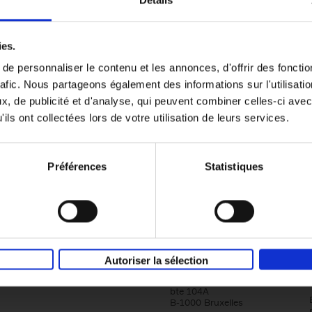
Détails
Content Marketing like a PRO
ies.
The All-In-One Guide to Content Marketing
e personnaliser le contenu et les annonces, d'offrir des fonctio
Planning to Promoting
rafic. Nous partageons également des informations sur l'utilisati
Clo Willaerts
Couverture souple
2023
352
, de publicité et d'analyse, qui peuvent combiner celles-ci avec
ils ont collectées lors de votre utilisation de leurs services.
Préférences
Statistiques
Société
Éditions Racine
Autoriser la sélection
Tour & Taxis
Qui sommes-nous?
Avenue du Port, 86C
bte 104A
B-1000 Bruxelles