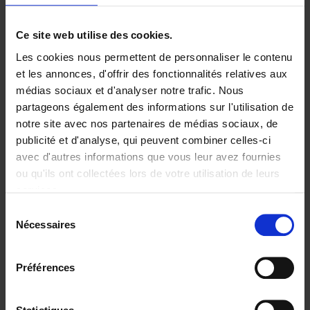
Ajouter au panier
Ce site web utilise des cookies.
Les cookies nous permettent de personnaliser le contenu
Digital marketing like a PRO -
et les annonces, d'offrir des fonctionnalités relatives aux
completely revised edition
(EN)
médias sociaux et d'analyser notre trafic. Nous
Clo Willaerts
partageons également des informations sur l'utilisation de
Couverture souple
2022
226
notre site avec nos partenaires de médias sociaux, de
€
35,
50
publicité et d'analyse, qui peuvent combiner celles-ci
avec d'autres informations que vous leur avez fournies
ou qu'ils ont collectées lors de votre utilisation de leurs
services.
Sélection
Nécessaires
du
Ajouter au panier
consentement
Content Marketing like a
Préférences
PRO
(EN)
Clo Willaerts
Couverture souple
2023
352