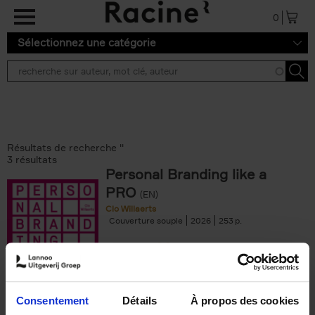
Aller au contenu principal
0
Sélectionnez une catégorie
Résultats de recherche ''
3 résultats
Personal Branding like a
PRO
(EN)
Clo Willaerts
Couverture souple
2026
253
€
34,
99
Consentement
Détails
À propos des cookies