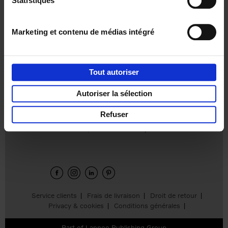
Statistiques
€
37,
50
Marketing et contenu de médias intégré
Tout autoriser
Ajouter au panier
Autoriser la sélection
Refuser
Envie de bonnes idées de lecture, de
réductions, d’actions et d’inspiration ?
Service clients
Frais de livraison
Droit de retour
Privacy & cookies
Conditions générales
Part of
Lannoo Publishing Group