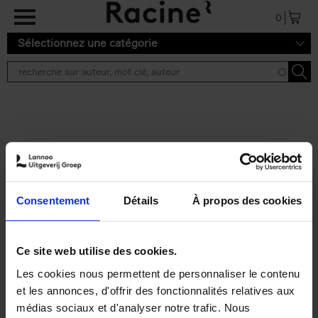
Aller au contenu principal
0
Sélectionnez une catégorie
Résultats de recherche ''
2 résultats
Personal Branding like a
PRO
(EN)
Consentement
Détails
À propos des cookies
Clo Willaerts
Couverture souple
2026
253
€
34,
99
Ce site web utilise des cookies.
Les cookies nous permettent de personnaliser le contenu
et les annonces, d'offrir des fonctionnalités relatives aux
médias sociaux et d'analyser notre trafic. Nous