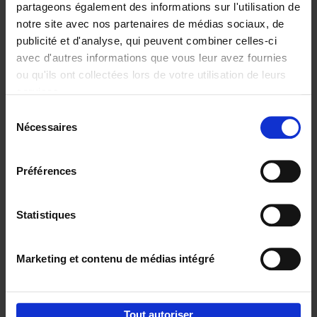
partageons également des informations sur l'utilisation de
notre site avec nos partenaires de médias sociaux, de
Ajouter au panier
publicité et d'analyse, qui peuvent combiner celles-ci
avec d'autres informations que vous leur avez fournies
Content Marketing like a
ou qu'ils ont collectées lors de votre utilisation de leurs
PRO
(EN)
services.
Clo Willaerts
Couverture souple
2023
352
Sélection
Nécessaires
du
€
37,
50
consentement
Préférences
Statistiques
Ajouter au panier
Marketing et contenu de médias intégré
Envie de bonnes idées de lecture, de
réductions, d’actions et d’inspiration ?
Tout autoriser