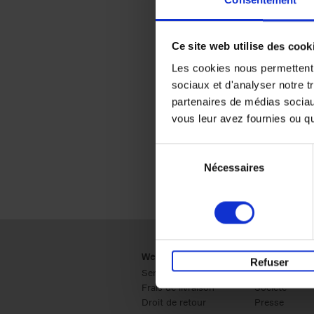
Consentement
Ce site web utilise des cook
Les cookies nous permettent d
sociaux et d'analyser notre t
partenaires de médias sociaux
vous leur avez fournies ou qu'
Sélection
Nécessaires
du
consentement
Webshop
Business
Refuser
Service clients
Ventes
Frais de livraison
Société
Droit de retour
Presse