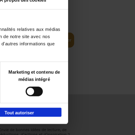
À propos des cookies
€
37,
50
(EN)
: From
nnalités relatives aux médias
on de notre site avec nos
Ajouter au panier
 d'autres informations que
Marketing et contenu de
médias intégré
Tout autoriser
Envie de bonnes idées de lecture, de
réductions, d’actions et d’inspiration ?