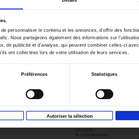
Détails
Content Marketing like a PRO
ies.
The All-In-One Guide to Content Marketing
e personnaliser le contenu et les annonces, d'offrir des fonctio
Planning to Promoting
rafic. Nous partageons également des informations sur l'utilisati
Clo Willaerts
Couverture souple
2023
352
, de publicité et d'analyse, qui peuvent combiner celles-ci avec
ils ont collectées lors de votre utilisation de leurs services.
Préférences
Statistiques
Société
Éditions Racine
Autoriser la sélection
Tour & Taxis
Qui sommes-nous?
Avenue du Port, 86C
bte 104A
B-1000 Bruxelles