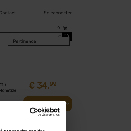
Contact
Se connecter
0
Pertinence
€
34,
99
(EN)
Monetize
Ajouter au panier