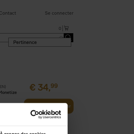
Contact
Se connecter
0
Pertinence
€
34,
99
(EN)
Monetize
Ajouter au panier