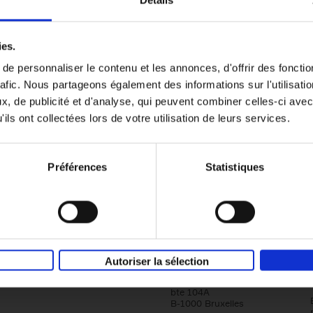
Détails
Content Marketing like a PRO
ies.
The All-In-One Guide to Content Marketing
e personnaliser le contenu et les annonces, d'offrir des fonctio
Planning to Promoting
rafic. Nous partageons également des informations sur l'utilisati
Clo Willaerts
Couverture souple
2023
352
, de publicité et d'analyse, qui peuvent combiner celles-ci avec
ils ont collectées lors de votre utilisation de leurs services.
Préférences
Statistiques
Société
Éditions Racine
Autoriser la sélection
Tour & Taxis
Qui sommes-nous?
Avenue du Port, 86C
bte 104A
B-1000 Bruxelles