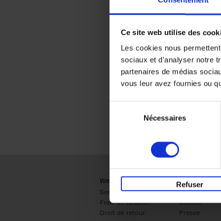
Consentement
Ce site web utilise des cook
Les cookies nous permettent d
sociaux et d'analyser notre t
partenaires de médias sociaux
vous leur avez fournies ou qu'
Sélection
Nécessaires
du
consentement
Webshop
Business
Refuser
Service clients
Ventes
Frais de livraison
Société
Droit de retour
Presse