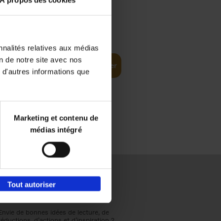
À propos des cookies
€
37,
50
(EN)
: From
nnalités relatives aux médias
on de notre site avec nos
Ajouter au panier
 d'autres informations que
Marketing et contenu de
médias intégré
Tout autoriser
Envie de bonnes idées de lecture, de
réductions, d’actions et d’inspiration ?