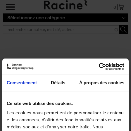
Aller au contenu principal
0
Sélectionnez une catégorie
Résultats de recherche ''
2 résultats
Personal Branding like a
PRO
(EN)
Consentement
Détails
À propos des cookies
Clo Willaerts
Couverture souple
2026
253
€
34,
99
Ce site web utilise des cookies.
Les cookies nous permettent de personnaliser le contenu
et les annonces, d'offrir des fonctionnalités relatives aux
médias sociaux et d'analyser notre trafic. Nous