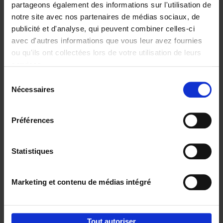
partageons également des informations sur l'utilisation de
notre site avec nos partenaires de médias sociaux, de
Ajouter au panier
publicité et d'analyse, qui peuvent combiner celles-ci
avec d'autres informations que vous leur avez fournies
Content Marketing like a
ou qu'ils ont collectées lors de votre utilisation de leurs
PRO
(EN)
services.
Clo Willaerts
Couverture souple
2023
352
Sélection
Nécessaires
du
€
37,
50
consentement
Préférences
Statistiques
Ajouter au panier
Marketing et contenu de médias intégré
Envie de bonnes idées de lecture, de
réductions, d’actions et d’inspiration ?
Tout autoriser