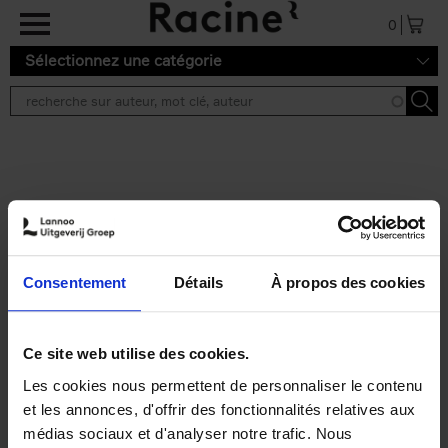
Aller au contenu principal
0
Sélectionnez une catégorie
Résultats de recherche ''
2 résultats
Personal Branding like a
PRO
(EN)
Consentement
Détails
À propos des cookies
Clo Willaerts
Couverture souple
2026
253
€
34,
99
Ce site web utilise des cookies.
Les cookies nous permettent de personnaliser le contenu
et les annonces, d'offrir des fonctionnalités relatives aux
médias sociaux et d'analyser notre trafic. Nous