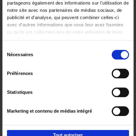
partageons également des informations sur l'utilisation de
notre site avec nos partenaires de médias sociaux, de
Ajouter au panier
publicité et d'analyse, qui peuvent combiner celles-ci
avec d'autres informations que vous leur avez fournies
Content Marketing like a
ou qu'ils ont collectées lors de votre utilisation de leurs
PRO
(EN)
services.
Clo Willaerts
Couverture souple
2023
352
Sélection
Nécessaires
du
€
37,
50
consentement
Préférences
Statistiques
Ajouter au panier
Marketing et contenu de médias intégré
Envie de bonnes idées de lecture, de
réductions, d’actions et d’inspiration ?
Tout autoriser