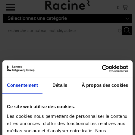
Aller au contenu principal
0
Sélectionnez une catégorie
Résultats de recherche ''
2 résultats
Personal Branding like a
PRO
(EN)
Consentement
Détails
À propos des cookies
Clo Willaerts
Couverture souple
2026
253
€
34,
99
Ce site web utilise des cookies.
Les cookies nous permettent de personnaliser le contenu
et les annonces, d'offrir des fonctionnalités relatives aux
médias sociaux et d'analyser notre trafic. Nous