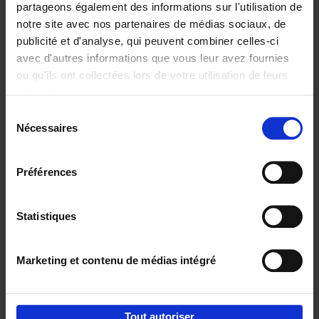
partageons également des informations sur l'utilisation de
notre site avec nos partenaires de médias sociaux, de
Ajouter au panier
publicité et d'analyse, qui peuvent combiner celles-ci
avec d'autres informations que vous leur avez fournies
Content Marketing like a
ou qu'ils ont collectées lors de votre utilisation de leurs
PRO
(EN)
services.
Clo Willaerts
Couverture souple
2023
352
Sélection
Nécessaires
du
€
37,
50
consentement
Préférences
Statistiques
Ajouter au panier
Marketing et contenu de médias intégré
Envie de bonnes idées de lecture, de
réductions, d’actions et d’inspiration ?
Tout autoriser