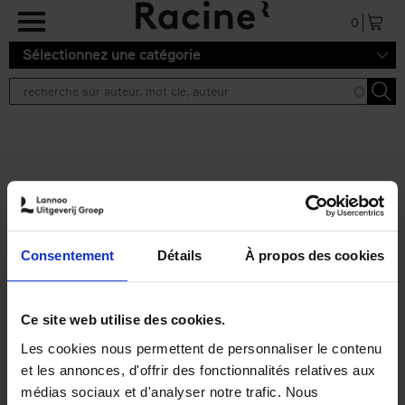
Aller au contenu principal
0
Sélectionnez une catégorie
Résultats de recherche ''
2 résultats
Personal Branding like a
PRO
(EN)
Consentement
Détails
À propos des cookies
Clo Willaerts
Couverture souple
2026
253
€
34,
99
Ce site web utilise des cookies.
Les cookies nous permettent de personnaliser le contenu
et les annonces, d'offrir des fonctionnalités relatives aux
médias sociaux et d'analyser notre trafic. Nous