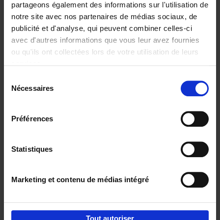
partageons également des informations sur l'utilisation de
notre site avec nos partenaires de médias sociaux, de
Ajouter au panier
publicité et d'analyse, qui peuvent combiner celles-ci
avec d'autres informations que vous leur avez fournies
Content Marketing like a
ou qu'ils ont collectées lors de votre utilisation de leurs
PRO
(EN)
services.
Clo Willaerts
Couverture souple
2023
352
Sélection
Nécessaires
du
€
37,
50
consentement
Préférences
Statistiques
Ajouter au panier
Marketing et contenu de médias intégré
Envie de bonnes idées de lecture, de
réductions, d’actions et d’inspiration ?
Tout autoriser