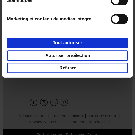
Statistiques
€
37,
50
Marketing et contenu de médias intégré
Tout autoriser
Ajouter au panier
Autoriser la sélection
Refuser
Envie de bonnes idées de lecture, de
réductions, d’actions et d’inspiration ?
Service clients
Frais de livraison
Droit de retour
Privacy & cookies
Conditions générales
Part of
Lannoo Publishing Group