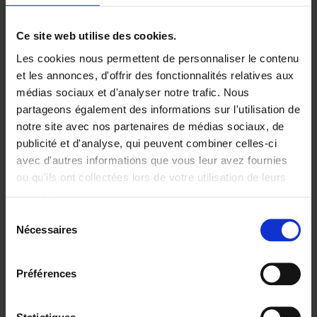
Ajouter au panier
Ce site web utilise des cookies.
Les cookies nous permettent de personnaliser le contenu
Digital marketing like a PRO -
et les annonces, d'offrir des fonctionnalités relatives aux
completely revised edition
(EN)
médias sociaux et d'analyser notre trafic. Nous
Clo Willaerts
partageons également des informations sur l'utilisation de
Couverture souple
2022
226
notre site avec nos partenaires de médias sociaux, de
€
35,
50
publicité et d'analyse, qui peuvent combiner celles-ci
avec d'autres informations que vous leur avez fournies
ou qu'ils ont collectées lors de votre utilisation de leurs
services.
Sélection
Nécessaires
du
Ajouter au panier
consentement
Content Marketing like a
Préférences
PRO
(EN)
Clo Willaerts
Couverture souple
2023
352