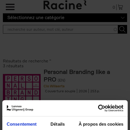
Aller au contenu principal
0
Sélectionnez une catégorie
Résultats de recherche ''
3 résultats
Personal Branding like a
PRO
(EN)
Clo Willaerts
Couverture souple
2026
253
€
34,
99
Consentement
Détails
À propos des cookies