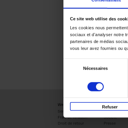
Consentement
Ce site web utilise des cook
Les cookies nous permettent d
sociaux et d'analyser notre t
partenaires de médias sociaux
vous leur avez fournies ou qu'
Sélection
Nécessaires
du
consentement
Webshop
Business
Refuser
Service clients
Ventes
Frais de livraison
Société
Droit de retour
Presse