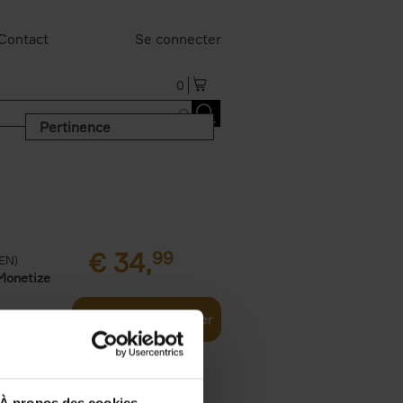
Contact
Se connecter
0
Pertinence
€
34,
99
(EN)
Monetize
Ajouter au panier