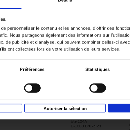
Détails
Content Marketing like a PRO
ies.
The All-In-One Guide to Content Marketing
e personnaliser le contenu et les annonces, d'offrir des fonctio
Planning to Promoting
rafic. Nous partageons également des informations sur l'utilisati
Clo Willaerts
Couverture souple
2023
352
, de publicité et d'analyse, qui peuvent combiner celles-ci avec
ils ont collectées lors de votre utilisation de leurs services.
Préférences
Statistiques
Société
Éditions Racine
Autoriser la sélection
Tour & Taxis
Qui sommes-nous?
Avenue du Port, 86C
bte 104A
B-1000 Bruxelles