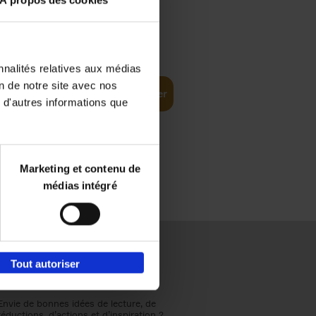
À propos des cookies
€
37,
50
(EN)
: From
nnalités relatives aux médias
on de notre site avec nos
Ajouter au panier
 d'autres informations que
Marketing et contenu de
médias intégré
Tout autoriser
Envie de bonnes idées de lecture, de
réductions, d’actions et d’inspiration ?