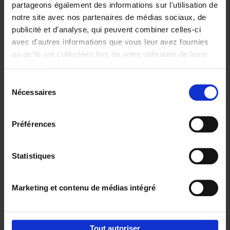
partageons également des informations sur l'utilisation de
notre site avec nos partenaires de médias sociaux, de
Ajouter au panier
publicité et d'analyse, qui peuvent combiner celles-ci
avec d'autres informations que vous leur avez fournies
Content Marketing like a
ou qu'ils ont collectées lors de votre utilisation de leurs
PRO
(EN)
services.
Clo Willaerts
Couverture souple
2023
352
Sélection
Nécessaires
du
€
37,
50
consentement
Préférences
Statistiques
Ajouter au panier
Marketing et contenu de médias intégré
Envie de bonnes idées de lecture, de
réductions, d’actions et d’inspiration ?
Tout autoriser