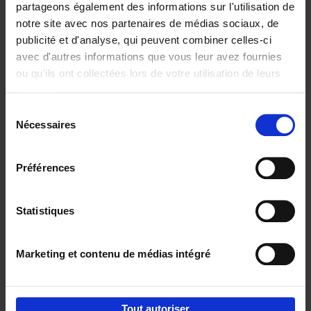
partageons également des informations sur l'utilisation de
notre site avec nos partenaires de médias sociaux, de
Ajouter au panier
publicité et d'analyse, qui peuvent combiner celles-ci
avec d'autres informations que vous leur avez fournies
Content Marketing like a
ou qu'ils ont collectées lors de votre utilisation de leurs
PRO
(EN)
services.
Clo Willaerts
Couverture souple
2023
352
Sélection
Nécessaires
du
€
37,
50
consentement
Préférences
Statistiques
Ajouter au panier
Marketing et contenu de médias intégré
Envie de bonnes idées de lecture, de
réductions, d’actions et d’inspiration ?
Tout autoriser