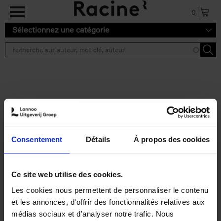
Aller au contenu principal
0
Sélectionnez une catégorie
Résultats de recherche ''
2 résultats
Personal Branding like a
PRO
(EN)
Consentement
Détails
À propos des cookies
Clo Willaerts
Couverture souple
2026
253
€
34,
99
Ce site web utilise des cookies.
Les cookies nous permettent de personnaliser le contenu
et les annonces, d'offrir des fonctionnalités relatives aux
médias sociaux et d'analyser notre trafic. Nous