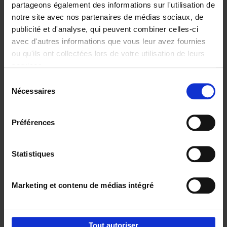
partageons également des informations sur l'utilisation de
notre site avec nos partenaires de médias sociaux, de
Ajouter au panier
publicité et d'analyse, qui peuvent combiner celles-ci
avec d'autres informations que vous leur avez fournies
Content Marketing like a
ou qu'ils ont collectées lors de votre utilisation de leurs
PRO
(EN)
services.
Clo Willaerts
Couverture souple
2023
352
Sélection
Nécessaires
du
€
37,
50
consentement
Préférences
Statistiques
Ajouter au panier
Marketing et contenu de médias intégré
Envie de bonnes idées de lecture, de
réductions, d’actions et d’inspiration ?
Tout autoriser