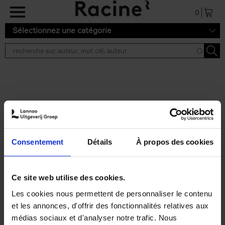
Aller au contenu principal
0
Sélectionnez une catégorie
Résultats de recherche ''
2 résultats
Personal Branding like a
PRO
(EN)
Consentement
Détails
À propos des cookies
Clo Willaerts
Couverture souple
2026
253
€
34,
99
Ce site web utilise des cookies.
Les cookies nous permettent de personnaliser le contenu
et les annonces, d'offrir des fonctionnalités relatives aux
médias sociaux et d'analyser notre trafic. Nous