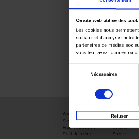
Consentement
Ce site web utilise des cook
Les cookies nous permettent d
sociaux et d'analyser notre t
partenaires de médias sociaux
vous leur avez fournies ou qu'
Sélection
Nécessaires
du
consentement
Webshop
Business
Refuser
Service clients
Ventes
Frais de livraison
Société
Droit de retour
Presse