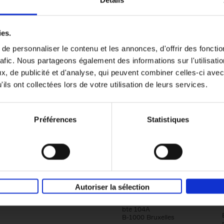
Détails
Content Marketing like a PRO
ies.
The All-In-One Guide to Content Marketing
e personnaliser le contenu et les annonces, d'offrir des fonctio
Planning to Promoting
rafic. Nous partageons également des informations sur l'utilisati
Clo Willaerts
Couverture souple
2023
352
, de publicité et d'analyse, qui peuvent combiner celles-ci avec
ils ont collectées lors de votre utilisation de leurs services.
Préférences
Statistiques
Société
Éditions Racine
Autoriser la sélection
Tour & Taxis
Qui sommes-nous?
Avenue du Port, 86C
bte 104A
B-1000 Bruxelles