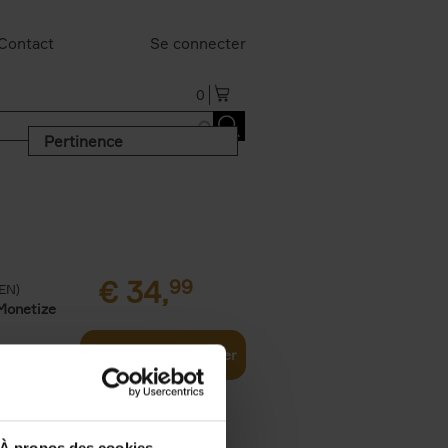
Contact
Se connecter
0
Pertinence
€
34,
99
(EN)
Monetize
Ajouter au panier