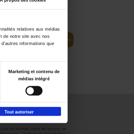
À propos des cookies
€
37,
50
(EN)
: From
nnalités relatives aux médias
on de notre site avec nos
Ajouter au panier
 d'autres informations que
Marketing et contenu de
médias intégré
Tout autoriser
Envie de bonnes idées de lecture, de
réductions, d’actions et d’inspiration ?