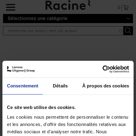
Aller au contenu principal
0
Sélectionnez une catégorie
Résultats de recherche ''
2 résultats
Personal Branding like a
PRO
(EN)
Consentement
Détails
À propos des cookies
Clo Willaerts
Couverture souple
2026
253
€
34,
99
Ce site web utilise des cookies.
Les cookies nous permettent de personnaliser le contenu
et les annonces, d'offrir des fonctionnalités relatives aux
médias sociaux et d'analyser notre trafic. Nous