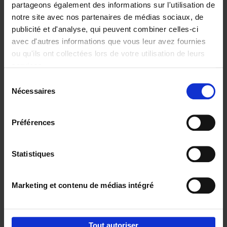
partageons également des informations sur l'utilisation de
notre site avec nos partenaires de médias sociaux, de
Ajouter au panier
publicité et d'analyse, qui peuvent combiner celles-ci
avec d'autres informations que vous leur avez fournies
Content Marketing like a
ou qu'ils ont collectées lors de votre utilisation de leurs
PRO
(EN)
services.
Clo Willaerts
Couverture souple
2023
352
Sélection
Nécessaires
du
€
37,
50
consentement
Préférences
Statistiques
Ajouter au panier
Marketing et contenu de médias intégré
Envie de bonnes idées de lecture, de
réductions, d’actions et d’inspiration ?
Tout autoriser