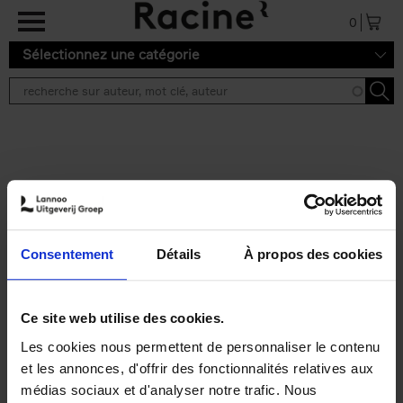
Aller au contenu principal
0
Sélectionnez une catégorie
Résultats de recherche ''
2 résultats
Personal Branding like a
PRO
(EN)
Consentement
Détails
À propos des cookies
Clo Willaerts
Couverture souple
2026
253
€
34,
99
Ce site web utilise des cookies.
Les cookies nous permettent de personnaliser le contenu
et les annonces, d'offrir des fonctionnalités relatives aux
médias sociaux et d'analyser notre trafic. Nous