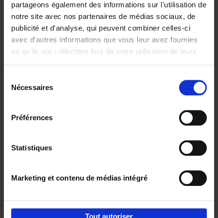
partageons également des informations sur l'utilisation de
notre site avec nos partenaires de médias sociaux, de
Ajouter au panier
publicité et d'analyse, qui peuvent combiner celles-ci
avec d'autres informations que vous leur avez fournies
Content Marketing like a
ou qu'ils ont collectées lors de votre utilisation de leurs
PRO
(EN)
services.
Clo Willaerts
Couverture souple
2023
352
Sélection
Nécessaires
du
€
37,
50
consentement
Préférences
Statistiques
Ajouter au panier
Marketing et contenu de médias intégré
Envie de bonnes idées de lecture, de
réductions, d’actions et d’inspiration ?
Tout autoriser