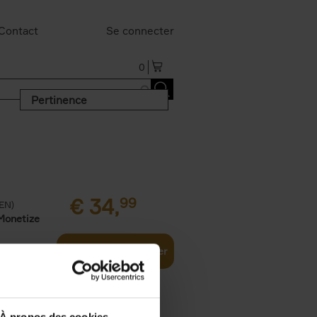
Contact
Se connecter
0
Pertinence
€
34,
99
(EN)
Monetize
Ajouter au panier