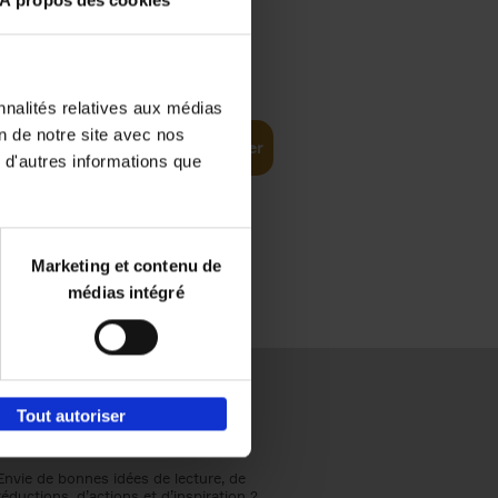
À propos des cookies
€
37,
50
(EN)
: From
nnalités relatives aux médias
on de notre site avec nos
Ajouter au panier
 d'autres informations que
Marketing et contenu de
médias intégré
Tout autoriser
Envie de bonnes idées de lecture, de
réductions, d’actions et d’inspiration ?