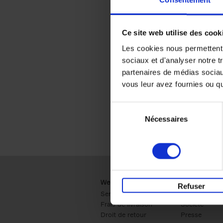
Consentement
Ce site web utilise des cook
Les cookies nous permettent d
sociaux et d'analyser notre t
partenaires de médias sociaux
vous leur avez fournies ou qu'
Sélection
Nécessaires
du
consentement
Webshop
Business
Refuser
Service clients
Ventes
Frais de livraison
Société
Droit de retour
Presse