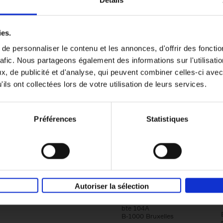
Détails
Content Marketing like a PRO
ies.
The All-In-One Guide to Content Marketing
e personnaliser le contenu et les annonces, d'offrir des fonctio
Planning to Promoting
rafic. Nous partageons également des informations sur l'utilisati
Clo Willaerts
Couverture souple
2023
352
, de publicité et d'analyse, qui peuvent combiner celles-ci avec
ils ont collectées lors de votre utilisation de leurs services.
Préférences
Statistiques
Société
Éditions Racine
Autoriser la sélection
Tour & Taxis
Qui sommes-nous?
Avenue du Port, 86C
bte 104A
B-1000 Bruxelles