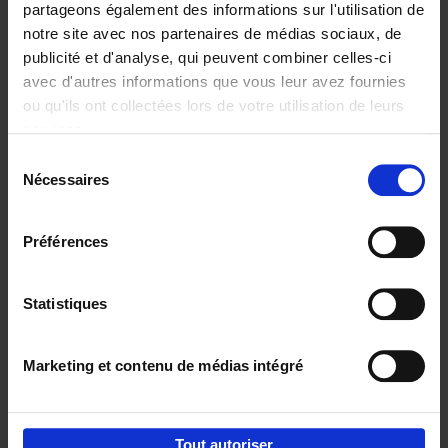
partageons également des informations sur l'utilisation de
notre site avec nos partenaires de médias sociaux, de
Ajouter au panier
publicité et d'analyse, qui peuvent combiner celles-ci
avec d'autres informations que vous leur avez fournies
Content Marketing like a
ou qu'ils ont collectées lors de votre utilisation de leurs
PRO
(EN)
services.
Clo Willaerts
Couverture souple
2023
352
Sélection
Nécessaires
du
€
37,
50
consentement
Préférences
Statistiques
Ajouter au panier
Marketing et contenu de médias intégré
Envie de bonnes idées de lecture, de
réductions, d’actions et d’inspiration ?
Tout autoriser