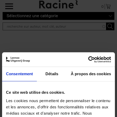
Aller au contenu principal
0
Sélectionnez une catégorie
Résultats de recherche ''
2 résultats
Personal Branding like a
PRO
(EN)
Consentement
Détails
À propos des cookies
Clo Willaerts
Couverture souple
2026
253
€
34,
99
Ce site web utilise des cookies.
Les cookies nous permettent de personnaliser le contenu
et les annonces, d'offrir des fonctionnalités relatives aux
médias sociaux et d'analyser notre trafic. Nous