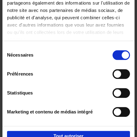
partageons également des informations sur l'utilisation de
notre site avec nos partenaires de médias sociaux, de
Ajouter au panier
publicité et d'analyse, qui peuvent combiner celles-ci
avec d'autres informations que vous leur avez fournies
Content Marketing like a
ou qu'ils ont collectées lors de votre utilisation de leurs
PRO
(EN)
services.
Clo Willaerts
Couverture souple
2023
352
Sélection
Nécessaires
du
€
37,
50
consentement
Préférences
Statistiques
Ajouter au panier
Marketing et contenu de médias intégré
Envie de bonnes idées de lecture, de
réductions, d’actions et d’inspiration ?
Tout autoriser