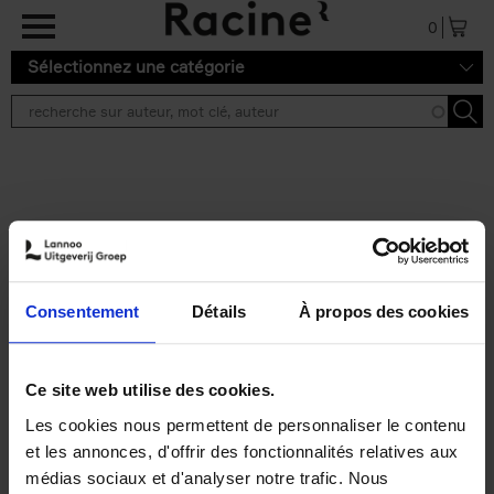
Aller au contenu principal
0
Sélectionnez une catégorie
Résultats de recherche ''
2 résultats
Personal Branding like a
PRO
(EN)
Consentement
Détails
À propos des cookies
Clo Willaerts
Couverture souple
2026
253
€
34,
99
Ce site web utilise des cookies.
Les cookies nous permettent de personnaliser le contenu
et les annonces, d'offrir des fonctionnalités relatives aux
médias sociaux et d'analyser notre trafic. Nous