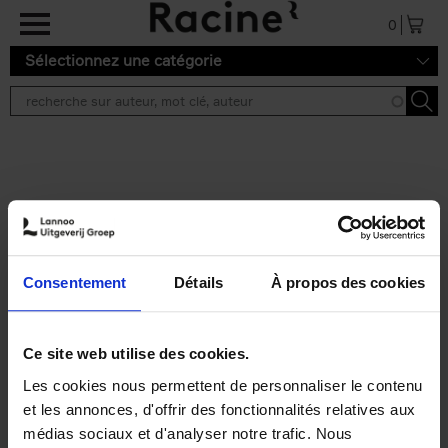
Aller au contenu principal
0
Sélectionnez une catégorie
Résultats de recherche ''
2 résultats
Personal Branding like a
PRO
(EN)
Consentement
Détails
À propos des cookies
Clo Willaerts
Couverture souple
2026
253
€
34,
99
Ce site web utilise des cookies.
Les cookies nous permettent de personnaliser le contenu
et les annonces, d'offrir des fonctionnalités relatives aux
médias sociaux et d'analyser notre trafic. Nous