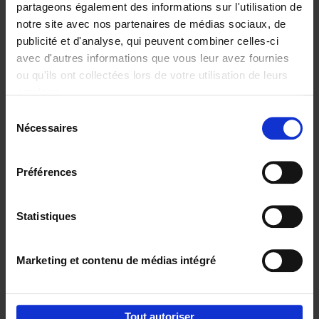
partageons également des informations sur l'utilisation de
notre site avec nos partenaires de médias sociaux, de
Ajouter au panier
publicité et d'analyse, qui peuvent combiner celles-ci
avec d'autres informations que vous leur avez fournies
Content Marketing like a
ou qu'ils ont collectées lors de votre utilisation de leurs
PRO
(EN)
services.
Clo Willaerts
Couverture souple
2023
352
Sélection
Nécessaires
du
€
37,
50
consentement
Préférences
Statistiques
Ajouter au panier
Marketing et contenu de médias intégré
Envie de bonnes idées de lecture, de
réductions, d’actions et d’inspiration ?
Tout autoriser