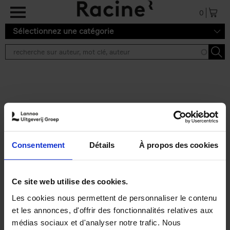
Aller au contenu principal
0
Sélectionnez une catégorie
Résultats de recherche ''
2 résultats
Personal Branding like a
PRO
(EN)
Consentement
Détails
À propos des cookies
Clo Willaerts
Couverture souple
2026
253
€
34,
99
Ce site web utilise des cookies.
Les cookies nous permettent de personnaliser le contenu
et les annonces, d'offrir des fonctionnalités relatives aux
médias sociaux et d'analyser notre trafic. Nous