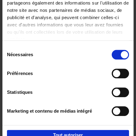
partageons également des informations sur l'utilisation de
notre site avec nos partenaires de médias sociaux, de
Ajouter au panier
publicité et d'analyse, qui peuvent combiner celles-ci
avec d'autres informations que vous leur avez fournies
Content Marketing like a
ou qu'ils ont collectées lors de votre utilisation de leurs
PRO
(EN)
services.
Clo Willaerts
Couverture souple
2023
352
Sélection
Nécessaires
du
€
37,
50
consentement
Préférences
Statistiques
Ajouter au panier
Marketing et contenu de médias intégré
Envie de bonnes idées de lecture, de
réductions, d’actions et d’inspiration ?
Tout autoriser