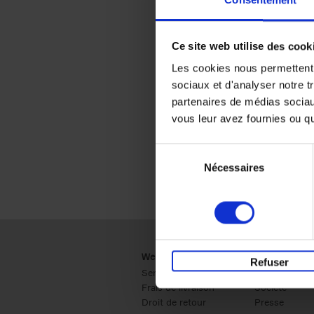
Consentement
Ce site web utilise des cook
Les cookies nous permettent d
sociaux et d'analyser notre t
partenaires de médias sociaux
vous leur avez fournies ou qu'
Sélection
Nécessaires
du
consentement
Webshop
Business
Refuser
Service clients
Ventes
Frais de livraison
Société
Droit de retour
Presse