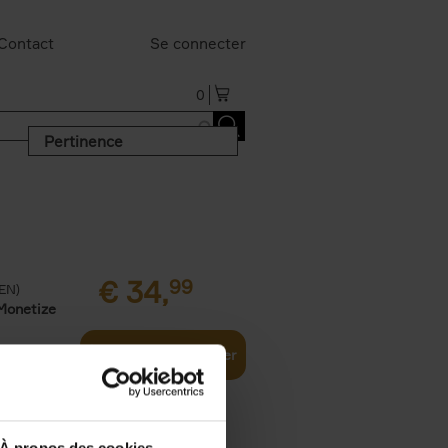
Contact
Se connecter
0
Pertinence
€
34,
99
(EN)
Monetize
Ajouter au panier