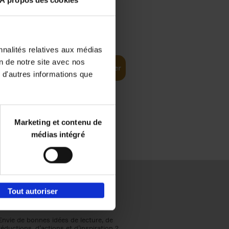
À propos des cookies
€
37,
50
(EN)
: From
nnalités relatives aux médias
on de notre site avec nos
Ajouter au panier
 d'autres informations que
Marketing et contenu de
médias intégré
Tout autoriser
Envie de bonnes idées de lecture, de
réductions, d’actions et d’inspiration ?