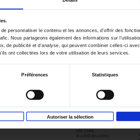
Détails
Content Marketing like a PRO
ies.
The All-In-One Guide to Content Marketing
e personnaliser le contenu et les annonces, d'offrir des fonctio
Planning to Promoting
rafic. Nous partageons également des informations sur l'utilisati
Clo Willaerts
Couverture souple
2023
352
, de publicité et d'analyse, qui peuvent combiner celles-ci avec
ils ont collectées lors de votre utilisation de leurs services.
Préférences
Statistiques
Société
Éditions Racine
Autoriser la sélection
Tour & Taxis
Qui sommes-nous?
Avenue du Port, 86C
bte 104A
B-1000 Bruxelles