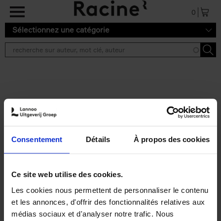
Aller au contenu principal
0
Sélectionnez une catégorie
Résultats de recherche ''
2 résultats
Personal Branding like a
PRO
(EN)
Consentement
Détails
À propos des cookies
Clo Willaerts
Couverture souple
2026
253
€
34,
99
Ce site web utilise des cookies.
Les cookies nous permettent de personnaliser le contenu
et les annonces, d'offrir des fonctionnalités relatives aux
médias sociaux et d'analyser notre trafic. Nous