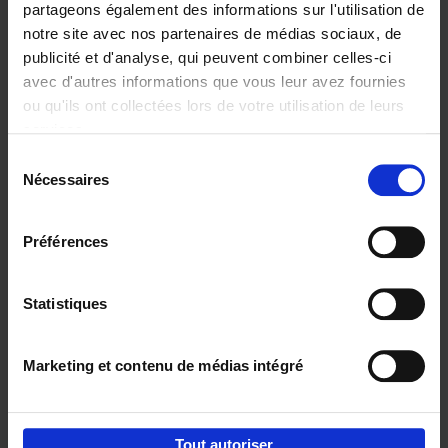
partageons également des informations sur l'utilisation de
notre site avec nos partenaires de médias sociaux, de
Ajouter au panier
publicité et d'analyse, qui peuvent combiner celles-ci
avec d'autres informations que vous leur avez fournies
Content Marketing like a
ou qu'ils ont collectées lors de votre utilisation de leurs
PRO
(EN)
services.
Clo Willaerts
Couverture souple
2023
352
Sélection
Nécessaires
du
€
37,
50
consentement
Préférences
Statistiques
Ajouter au panier
Marketing et contenu de médias intégré
Envie de bonnes idées de lecture, de
réductions, d’actions et d’inspiration ?
Tout autoriser