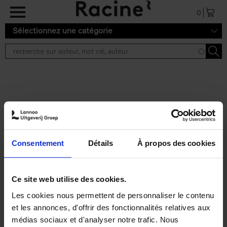
Aller au contenu principal
0
Sélectionnez une catégorie
Résultats de recherche ''
2 résultats
Personal Branding like a
PRO
(EN)
Consentement
Détails
À propos des cookies
Clo Willaerts
Couverture souple
2026
253
€
34,
99
Ce site web utilise des cookies.
Les cookies nous permettent de personnaliser le contenu
et les annonces, d'offrir des fonctionnalités relatives aux
médias sociaux et d'analyser notre trafic. Nous