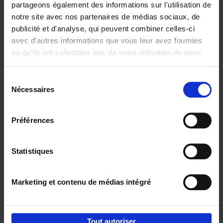
partageons également des informations sur l'utilisation de
notre site avec nos partenaires de médias sociaux, de
Ajouter au panier
publicité et d'analyse, qui peuvent combiner celles-ci
avec d'autres informations que vous leur avez fournies
Content Marketing like a
ou qu'ils ont collectées lors de votre utilisation de leurs
PRO
(EN)
services.
Clo Willaerts
Couverture souple
2023
352
Sélection
Nécessaires
du
€
37,
50
consentement
Préférences
Statistiques
Ajouter au panier
Marketing et contenu de médias intégré
Envie de bonnes idées de lecture, de
réductions, d’actions et d’inspiration ?
Tout autoriser