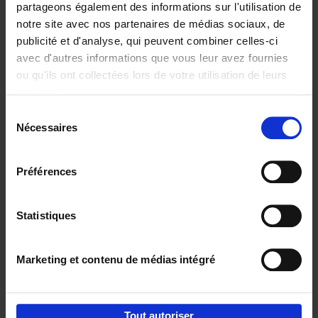
partageons également des informations sur l'utilisation de
notre site avec nos partenaires de médias sociaux, de
Ajouter au panier
publicité et d'analyse, qui peuvent combiner celles-ci
avec d'autres informations que vous leur avez fournies
Content Marketing like a
ou qu'ils ont collectées lors de votre utilisation de leurs
PRO
(EN)
services.
Clo Willaerts
Couverture souple
2023
352
Sélection
Nécessaires
du
€
37,
50
consentement
Préférences
Statistiques
Ajouter au panier
Marketing et contenu de médias intégré
Envie de bonnes idées de lecture, de
réductions, d’actions et d’inspiration ?
Tout autoriser