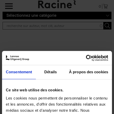
Aller au contenu principal
0
Sélectionnez une catégorie
Résultats de recherche ''
2 résultats
Personal Branding like a
PRO
(EN)
Consentement
Détails
À propos des cookies
Clo Willaerts
Couverture souple
2026
253
€
34,
99
Ce site web utilise des cookies.
Les cookies nous permettent de personnaliser le contenu
et les annonces, d'offrir des fonctionnalités relatives aux
médias sociaux et d'analyser notre trafic. Nous