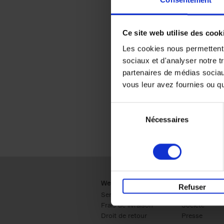
Consentement
Ce site web utilise des cook
Les cookies nous permettent d
sociaux et d'analyser notre t
partenaires de médias sociaux
vous leur avez fournies ou qu'
Sélection
Nécessaires
du
consentement
Webshop
Business
Refuser
Service clients
Ventes
Frais de livraison
Société
Droit de retour
Presse