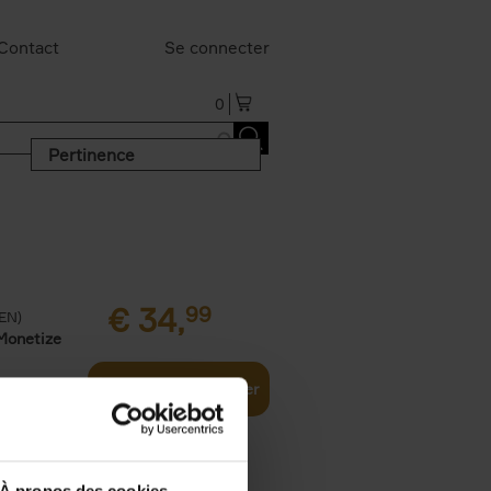
Contact
Se connecter
0
Pertinence
€
34,
99
(EN)
Monetize
Ajouter au panier