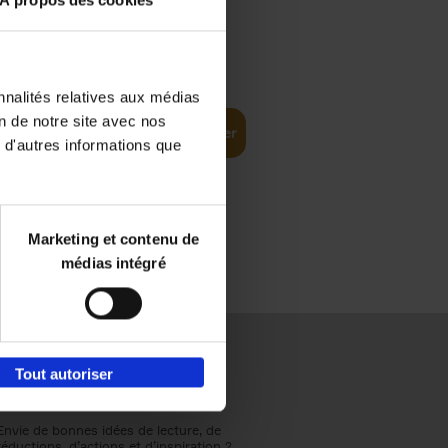
À propos des cookies
€
37,
50
(EN)
: From
nnalités relatives aux médias
on de notre site avec nos
Ajouter au panier
 d'autres informations que
Marketing et contenu de
médias intégré
Tout autoriser
Envie de bonnes idées de lecture, de
réductions, d’actions et d’inspiration ?