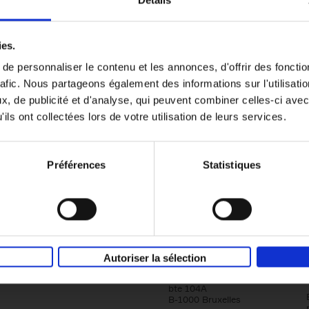
Détails
Content Marketing like a PRO
ies.
The All-In-One Guide to Content Marketing
e personnaliser le contenu et les annonces, d'offrir des fonctio
Planning to Promoting
rafic. Nous partageons également des informations sur l'utilisati
Clo Willaerts
Couverture souple
2023
352
, de publicité et d'analyse, qui peuvent combiner celles-ci avec
ils ont collectées lors de votre utilisation de leurs services.
Préférences
Statistiques
Société
Éditions Racine
Autoriser la sélection
Tour & Taxis
Qui sommes-nous?
Avenue du Port, 86C
bte 104A
B-1000 Bruxelles