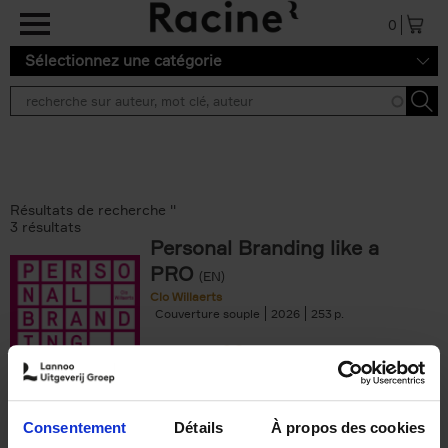
Aller au contenu principal
0
Sélectionnez une catégorie
Résultats de recherche ''
3 résultats
Personal Branding like a
PRO
(EN)
Clo Willaerts
Couverture souple
2026
253
€
34,
99
Consentement
Détails
À propos des cookies