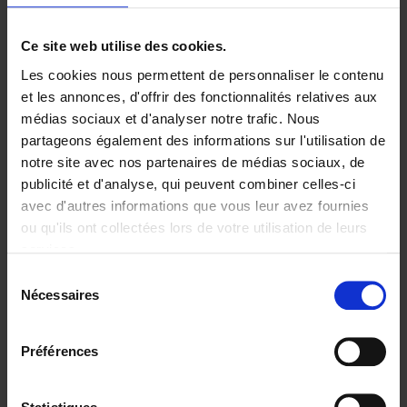
Ajouter au panier
Ce site web utilise des cookies.
Les cookies nous permettent de personnaliser le contenu
Digital marketing like a PRO -
et les annonces, d'offrir des fonctionnalités relatives aux
completely revised edition
(EN)
médias sociaux et d'analyser notre trafic. Nous
Clo Willaerts
partageons également des informations sur l'utilisation de
Couverture souple
2022
226
notre site avec nos partenaires de médias sociaux, de
€
35,
50
publicité et d'analyse, qui peuvent combiner celles-ci
avec d'autres informations que vous leur avez fournies
ou qu'ils ont collectées lors de votre utilisation de leurs
services.
Sélection
Nécessaires
du
Ajouter au panier
consentement
Content Marketing like a
Préférences
PRO
(EN)
Clo Willaerts
Couverture souple
2023
352