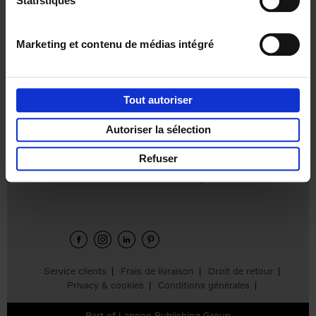
Statistiques
€
37,
50
Marketing et contenu de médias intégré
Tout autoriser
Ajouter au panier
Autoriser la sélection
Refuser
Envie de bonnes idées de lecture, de
réductions, d’actions et d’inspiration ?
Service clients
Frais de livraison
Droit de retour
Privacy & cookies
Conditions générales
Part of
Lannoo Publishing Group