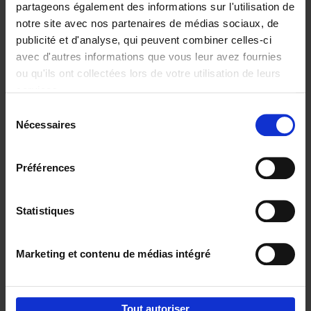
partageons également des informations sur l'utilisation de
notre site avec nos partenaires de médias sociaux, de
Ajouter au panier
publicité et d'analyse, qui peuvent combiner celles-ci
avec d'autres informations que vous leur avez fournies
Content Marketing like a
ou qu'ils ont collectées lors de votre utilisation de leurs
PRO
(EN)
services.
Clo Willaerts
Couverture souple
2023
352
Sélection
Nécessaires
du
€
37,
50
consentement
Préférences
Statistiques
Ajouter au panier
Marketing et contenu de médias intégré
Envie de bonnes idées de lecture, de
réductions, d’actions et d’inspiration ?
Tout autoriser