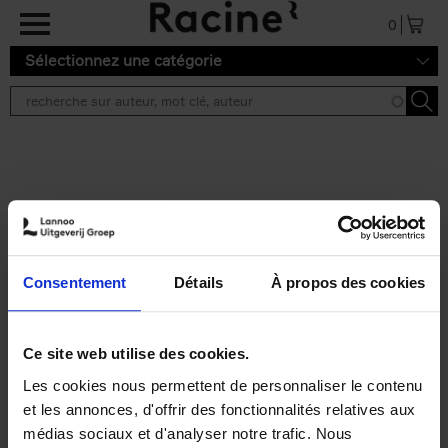
Aller au contenu principal
0
Sélectionnez une catégorie
Résultats de recherche ''
2 résultats
Personal Branding like a
PRO
(EN)
Consentement
Détails
À propos des cookies
Clo Willaerts
Couverture souple
2026
253
€
34,
99
Ce site web utilise des cookies.
Les cookies nous permettent de personnaliser le contenu
et les annonces, d'offrir des fonctionnalités relatives aux
médias sociaux et d'analyser notre trafic. Nous