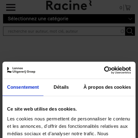
Aller au contenu principal
0
Sélectionnez une catégorie
Résultats de recherche ''
2 résultats
Personal Branding like a
PRO
(EN)
Consentement
Détails
À propos des cookies
Clo Willaerts
Couverture souple
2026
253
€
34,
99
Ce site web utilise des cookies.
Les cookies nous permettent de personnaliser le contenu
et les annonces, d'offrir des fonctionnalités relatives aux
médias sociaux et d'analyser notre trafic. Nous