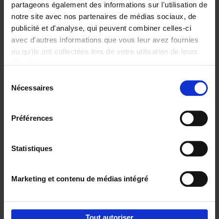
partageons également des informations sur l'utilisation de
notre site avec nos partenaires de médias sociaux, de
Ajouter au panier
publicité et d'analyse, qui peuvent combiner celles-ci
avec d'autres informations que vous leur avez fournies
Content Marketing like a
ou qu'ils ont collectées lors de votre utilisation de leurs
PRO
(EN)
services.
Clo Willaerts
Couverture souple
2023
352
Sélection
Nécessaires
du
€
37,
50
consentement
Préférences
Statistiques
Ajouter au panier
Marketing et contenu de médias intégré
Envie de bonnes idées de lecture, de
réductions, d’actions et d’inspiration ?
Tout autoriser