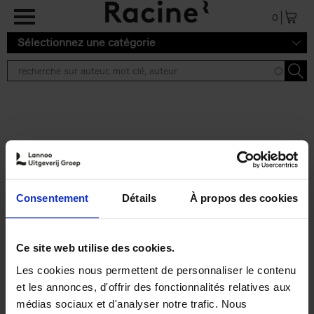
Aller au contenu principal
0
Sélectionnez une catégorie
Résultats de recherche ''
2 résultats
Personal Branding like a
PRO
(EN)
Consentement
Détails
À propos des cookies
Clo Willaerts
Couverture souple
2026
253
€
34,
99
Ce site web utilise des cookies.
Les cookies nous permettent de personnaliser le contenu
et les annonces, d'offrir des fonctionnalités relatives aux
médias sociaux et d'analyser notre trafic. Nous