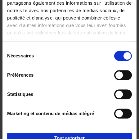
partageons également des informations sur l'utilisation de
notre site avec nos partenaires de médias sociaux, de
Ajouter au panier
publicité et d'analyse, qui peuvent combiner celles-ci
avec d'autres informations que vous leur avez fournies
Content Marketing like a
ou qu'ils ont collectées lors de votre utilisation de leurs
PRO
(EN)
services.
Clo Willaerts
Couverture souple
2023
352
Sélection
Nécessaires
du
€
37,
50
consentement
Préférences
Statistiques
Ajouter au panier
Marketing et contenu de médias intégré
Envie de bonnes idées de lecture, de
réductions, d’actions et d’inspiration ?
Tout autoriser