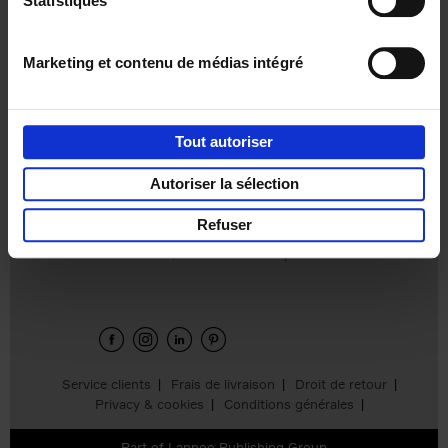
Statistiques
€
37,
50
Marketing et contenu de médias intégré
Tout autoriser
Ajouter au panier
Autoriser la sélection
Refuser
Envie de bonnes idées de lecture, de
réductions, d’actions et d’inspiration ?
Service clients
Frais de livraison
Droit de retour
Privacy & cookies
Conditions générales
Part of
Lannoo Publishing Group