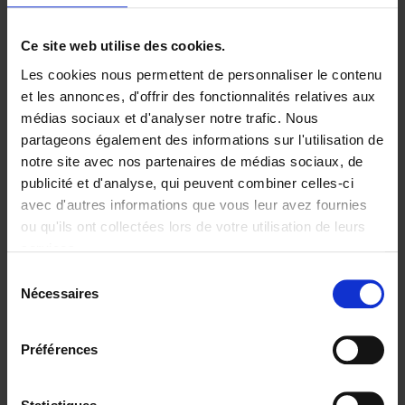
Ajouter au panier
Ce site web utilise des cookies.
Les cookies nous permettent de personnaliser le contenu
Digital marketing like a PRO -
et les annonces, d'offrir des fonctionnalités relatives aux
completely revised edition
(EN)
médias sociaux et d'analyser notre trafic. Nous
Clo Willaerts
partageons également des informations sur l'utilisation de
Couverture souple
2022
226
notre site avec nos partenaires de médias sociaux, de
€
35,
50
publicité et d'analyse, qui peuvent combiner celles-ci
avec d'autres informations que vous leur avez fournies
ou qu'ils ont collectées lors de votre utilisation de leurs
services.
Sélection
Nécessaires
du
Ajouter au panier
consentement
Content Marketing like a
Préférences
PRO
(EN)
Clo Willaerts
Couverture souple
2023
352