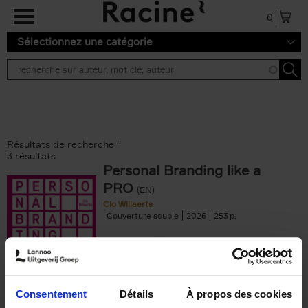
Aller au contenu principal
0
Sélectionnez une catégorie
Résultats de recherche ''
3 résultats
Personal Branding like a
PRO
(EN)
Clo Willaerts
Couverture souple
2026
253
€
34,
99
Consentement
Détails
À propos des cookies