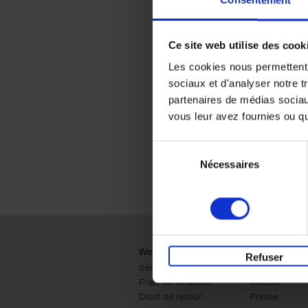
Consentement
Ce site web utilise des cook
Les cookies nous permettent d
sociaux et d'analyser notre t
partenaires de médias sociaux
vous leur avez fournies ou qu'
Sélection
Nécessaires
du
consentement
Webshop
Business
Refuser
Service clients
Ventes
Frais de livraison
Société
Droit de retour
Presse