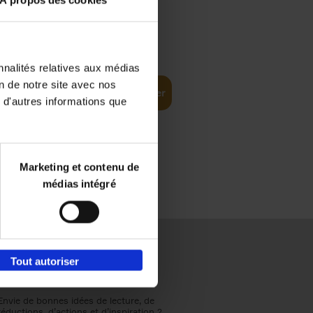
À propos des cookies
€
37,
50
(EN)
: From
nnalités relatives aux médias
on de notre site avec nos
Ajouter au panier
 d'autres informations que
Marketing et contenu de
médias intégré
Tout autoriser
Envie de bonnes idées de lecture, de
réductions, d’actions et d’inspiration ?