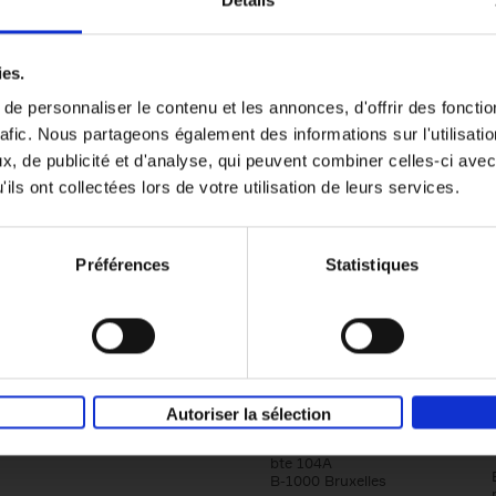
Détails
Content Marketing like a PRO
ies.
The All-In-One Guide to Content Marketing
e personnaliser le contenu et les annonces, d'offrir des fonctio
Planning to Promoting
rafic. Nous partageons également des informations sur l'utilisati
Clo Willaerts
Couverture souple
2023
352
, de publicité et d'analyse, qui peuvent combiner celles-ci avec
ils ont collectées lors de votre utilisation de leurs services.
Préférences
Statistiques
Société
Éditions Racine
Autoriser la sélection
Tour & Taxis
Qui sommes-nous?
Avenue du Port, 86C
bte 104A
B-1000 Bruxelles