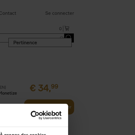
Contact
Se connecter
0
Pertinence
€
34,
99
(EN)
Monetize
Ajouter au panier