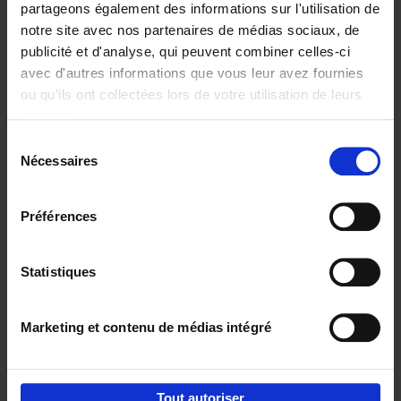
partageons également des informations sur l'utilisation de
notre site avec nos partenaires de médias sociaux, de
Ajouter au panier
publicité et d'analyse, qui peuvent combiner celles-ci
avec d'autres informations que vous leur avez fournies
Content Marketing like a
ou qu'ils ont collectées lors de votre utilisation de leurs
PRO
(EN)
services.
Clo Willaerts
Couverture souple
2023
352
Sélection
Nécessaires
du
€
37,
50
consentement
Préférences
Statistiques
Ajouter au panier
Marketing et contenu de médias intégré
Envie de bonnes idées de lecture, de
réductions, d’actions et d’inspiration ?
Tout autoriser