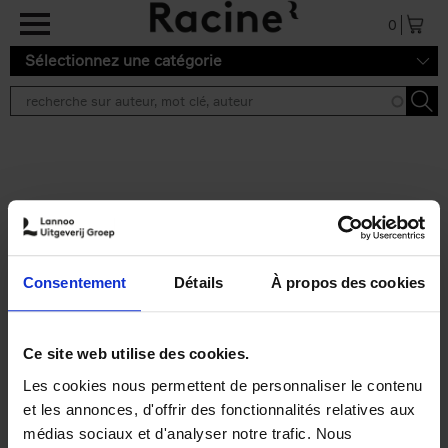
Aller au contenu principal
0
Sélectionnez une catégorie
Résultats de recherche ''
2 résultats
Personal Branding like a
PRO
(EN)
Consentement
Détails
À propos des cookies
Clo Willaerts
Couverture souple
2026
253
€
34,
99
Ce site web utilise des cookies.
Les cookies nous permettent de personnaliser le contenu
et les annonces, d'offrir des fonctionnalités relatives aux
médias sociaux et d'analyser notre trafic. Nous