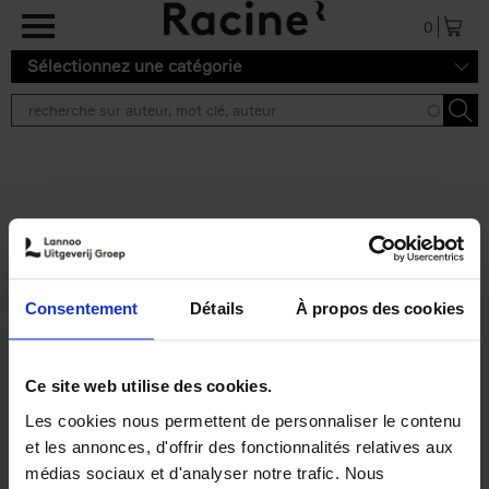
Aller au contenu principal
0
Sélectionnez une catégorie
Résultats de recherche ''
2 résultats
Personal Branding like a
PRO
(EN)
Consentement
Détails
À propos des cookies
Clo Willaerts
Couverture souple
2026
253
€
34,
99
Ce site web utilise des cookies.
Les cookies nous permettent de personnaliser le contenu
et les annonces, d'offrir des fonctionnalités relatives aux
médias sociaux et d'analyser notre trafic. Nous