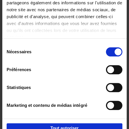
partageons également des informations sur l'utilisation de
notre site avec nos partenaires de médias sociaux, de
Ajouter au panier
publicité et d'analyse, qui peuvent combiner celles-ci
avec d'autres informations que vous leur avez fournies
Content Marketing like a
ou qu'ils ont collectées lors de votre utilisation de leurs
PRO
(EN)
services.
Clo Willaerts
Couverture souple
2023
352
Sélection
Nécessaires
du
€
37,
50
consentement
Préférences
Statistiques
Ajouter au panier
Marketing et contenu de médias intégré
Envie de bonnes idées de lecture, de
réductions, d’actions et d’inspiration ?
Tout autoriser