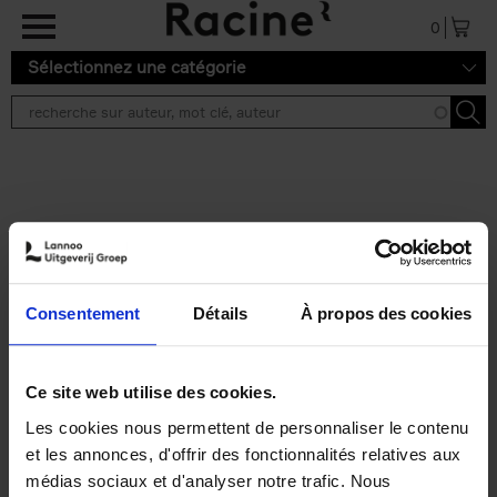
Aller au contenu principal
0
Sélectionnez une catégorie
Résultats de recherche ''
2 résultats
Personal Branding like a
PRO
(EN)
Consentement
Détails
À propos des cookies
Clo Willaerts
Couverture souple
2026
253
€
34,
99
Ce site web utilise des cookies.
Les cookies nous permettent de personnaliser le contenu
et les annonces, d'offrir des fonctionnalités relatives aux
médias sociaux et d'analyser notre trafic. Nous