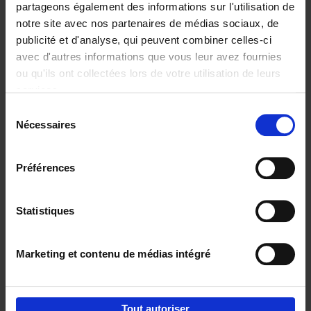
partageons également des informations sur l'utilisation de
notre site avec nos partenaires de médias sociaux, de
Ajouter au panier
publicité et d'analyse, qui peuvent combiner celles-ci
avec d'autres informations que vous leur avez fournies
Content Marketing like a
ou qu'ils ont collectées lors de votre utilisation de leurs
PRO
(EN)
services.
Clo Willaerts
Couverture souple
2023
352
Sélection
Nécessaires
du
€
37,
50
consentement
Préférences
Statistiques
Ajouter au panier
Marketing et contenu de médias intégré
Envie de bonnes idées de lecture, de
réductions, d’actions et d’inspiration ?
Tout autoriser