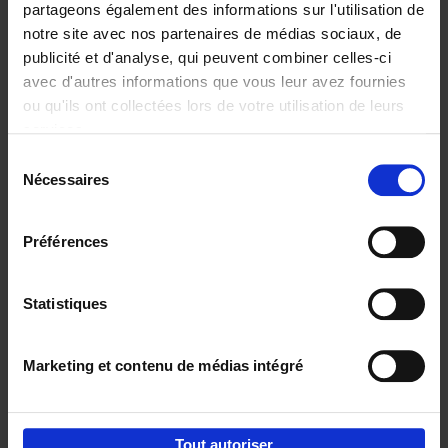
partageons également des informations sur l'utilisation de
notre site avec nos partenaires de médias sociaux, de
Ajouter au panier
publicité et d'analyse, qui peuvent combiner celles-ci
avec d'autres informations que vous leur avez fournies
Content Marketing like a
ou qu'ils ont collectées lors de votre utilisation de leurs
PRO
(EN)
services.
Clo Willaerts
Couverture souple
2023
352
Sélection
Nécessaires
du
€
37,
50
consentement
Préférences
Statistiques
Ajouter au panier
Marketing et contenu de médias intégré
Envie de bonnes idées de lecture, de
réductions, d’actions et d’inspiration ?
Tout autoriser