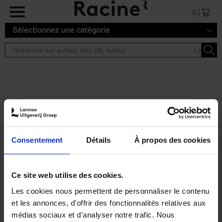
Aller au contenu principal
0
Sélectionnez une catégorie
Résultats de recherche ''
2 résultats
Personal Branding like a
PRO
(EN)
Consentement
Détails
À propos des cookies
Clo Willaerts
Couverture souple
2026
253
€
34,
99
Ce site web utilise des cookies.
Les cookies nous permettent de personnaliser le contenu
et les annonces, d'offrir des fonctionnalités relatives aux
médias sociaux et d'analyser notre trafic. Nous