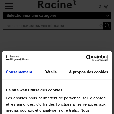
Aller au contenu principal
0
Sélectionnez une catégorie
Résultats de recherche ''
2 résultats
Personal Branding like a
PRO
(EN)
Consentement
Détails
À propos des cookies
Clo Willaerts
Couverture souple
2026
253
€
34,
99
Ce site web utilise des cookies.
Les cookies nous permettent de personnaliser le contenu
et les annonces, d'offrir des fonctionnalités relatives aux
médias sociaux et d'analyser notre trafic. Nous