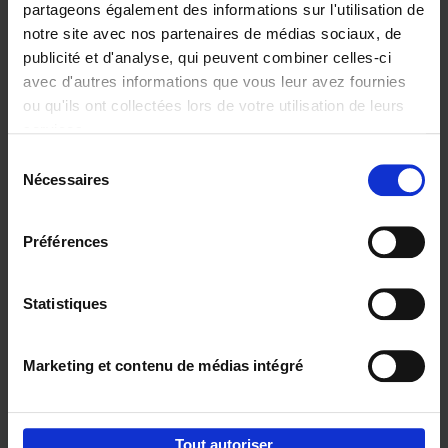
partageons également des informations sur l'utilisation de
notre site avec nos partenaires de médias sociaux, de
Ajouter au panier
publicité et d'analyse, qui peuvent combiner celles-ci
avec d'autres informations que vous leur avez fournies
Content Marketing like a
ou qu'ils ont collectées lors de votre utilisation de leurs
PRO
(EN)
services.
Clo Willaerts
Couverture souple
2023
352
Sélection
Nécessaires
du
€
37,
50
consentement
Préférences
Statistiques
Ajouter au panier
Marketing et contenu de médias intégré
Envie de bonnes idées de lecture, de
réductions, d’actions et d’inspiration ?
Tout autoriser