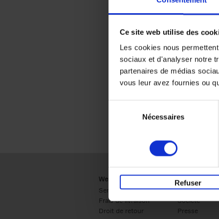
Consentement
Ce site web utilise des cook
Les cookies nous permettent d
sociaux et d'analyser notre t
partenaires de médias sociaux
vous leur avez fournies ou qu'
Sélection
Nécessaires
du
consentement
Webshop
Business
Refuser
Service clients
Ventes
Frais de livraison
Société
Droit de retour
Presse