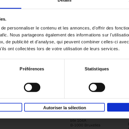
Détails
Content Marketing like a PRO
ies.
The All-In-One Guide to Content Marketing
e personnaliser le contenu et les annonces, d'offrir des fonctio
Planning to Promoting
rafic. Nous partageons également des informations sur l'utilisati
Clo Willaerts
Couverture souple
2023
352
, de publicité et d'analyse, qui peuvent combiner celles-ci avec
ils ont collectées lors de votre utilisation de leurs services.
Préférences
Statistiques
Société
Éditions Racine
Autoriser la sélection
Tour & Taxis
Qui sommes-nous?
Avenue du Port, 86C
bte 104A
B-1000 Bruxelles