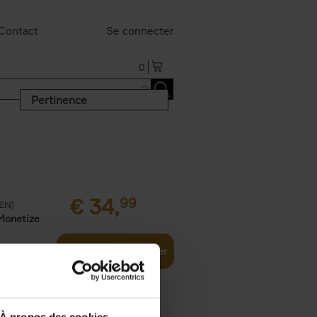
Contact
Se connecter
0
Pertinence
€
34,
99
(EN)
Monetize
Ajouter au panier