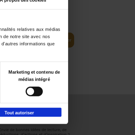
À propos des cookies
€
37,
50
(EN)
: From
nnalités relatives aux médias
on de notre site avec nos
Ajouter au panier
 d'autres informations que
Marketing et contenu de
médias intégré
Tout autoriser
Envie de bonnes idées de lecture, de
réductions, d’actions et d’inspiration ?