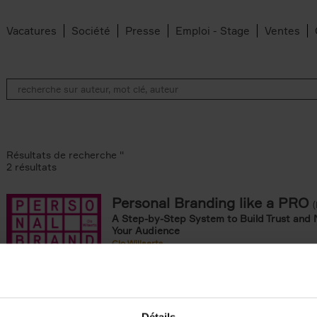
Vacatures
Société
Presse
Emploi - Stage
Ventes
Résultats de recherche ''
2 résultats
Personal Branding like a PRO
A Step-by-Step System to Build Trust and 
Your Audience
Clo Willaerts
Couverture souple
2026
253
omie & Management filter